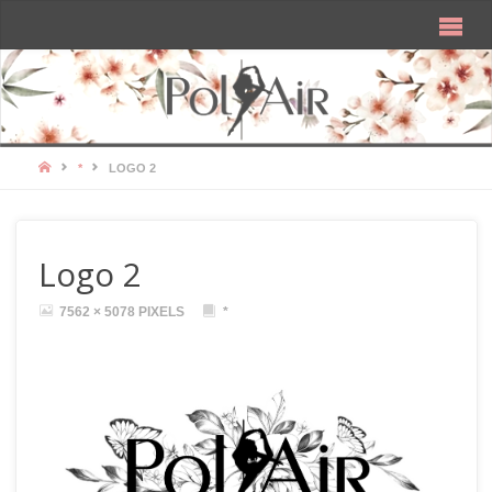
HOME
*
LOGO 2
Logo 2
FULL
7562 × 5078
PIXELS
*
SIZE