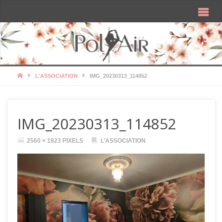
HOME
L'ASSOCIATION
IMG_20230313_114852
IMG_20230313_114852
FULL
2560 × 1923
PIXELS
L’ASSOCIATION
SIZE